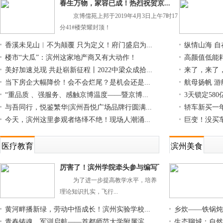
春生万物，家容已成！热烈祝贺京...
京博儒苑上邦于2019年4月3日上午7时17
分41#楼荣耀封顶！
香溪未见山︱不为颠覆 只为定义！府门盛启为...
纵情山海 自
楼市“大瓜”：滨州这家地产商又有大动作！
高颜值低能耗
美好加速兑现 共赴崭新征程丨2022中梁众成拾...
来了，来了，
当下房企大幅降价！会不会烂尾？是机会还是...
航母扬帆 游
“重品质 、强服务、感触京博温度——暨京博...
3天锁定58
与吾同行，悦鉴繁华|滨州吾悦广场品牌行圆满...
轿车新买一年
今天，滨州这里参观者络绎不绝！现场人潮涌...
巨变！没买
医疗教育
滨州美食
厉害了！滨州学院牵头参与编写飞
为了进一步提高教学水平，培养
理论知识扎实，飞行...
黄河畔播新绿，劳动中悟成长！滨州实验学校...
乡炊——铁锅炖
青春铸魂，军训启航——首都师范大学附属滨...
生态聊城：自然