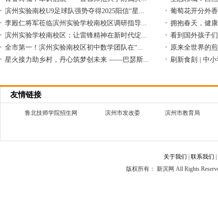
滨州实验南校U9足球队强势夺得2025阳信“星...
葡萄花开分外香
李殿仁将军莅临滨州实验学校南校区调研指导...
拥抱春天，健康
滨州实验学校南校区：让雷锋精神在新时代绽...
看到国外孩子们
全市第一！滨州实验南校区初中数学团队在“...
原来全世界的煎
星火接力助乡村，丹心筑梦创未来 ——巴瑟斯...
刷新食刻 | 中
友情链接
鲁北技师学院招生网
滨州市发改委
滨州市教育局
关于我们
|
联系我们
|
版权所有： 新滨网 All Rights Reserv