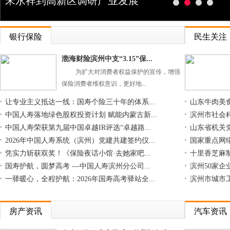
宋永祥到高新区调研产业发展
银行保险
民生关注
渤海财险滨州中支“3.15”保...
为扩大对消费者权益保护的宣传，增强
保险消费者维权意识，更好地...
让专业主义抵达一线：国寿个险三十年的体系...
山东牛肉美
中国人寿落地绿色股权投资计划 赋能内蒙古新...
滨州市社会
中国人寿荣获第九届中国卓越IR评选“卓越路...
山东省机关党
2026年中国人寿系统（滨州）党建共建签约仪...
国家重点网络
凭实力斩获双奖！《保险夜话小馆·去她家吧...
十里香芝麻制
国寿护航，圆梦高考 ---中国人寿滨州分公司...
滨州50家企
一驿暖心，全程护航：2026年国寿高考驿站全...
滨州市城市
房产资讯
汽车资讯